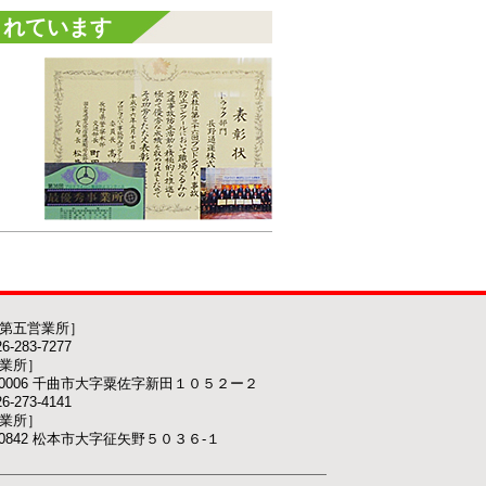
されています
第五営業所］
-283-7277
業所］
-0006 千曲市大字粟佐字新田１０５２ー２
-273-4141
業所］
-0842 松本市大字征矢野５０３６-１