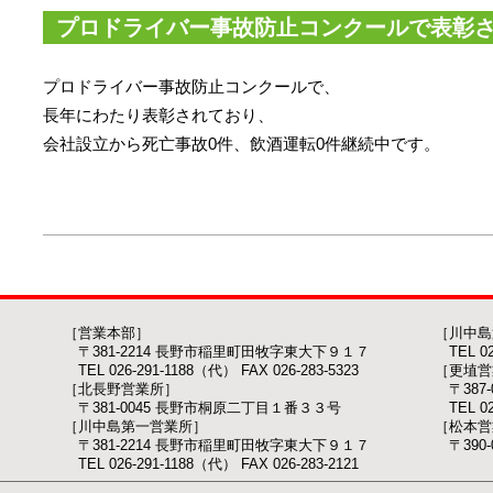
プロドライバー事故防止コンクールで表彰
プロドライバー事故防止コンクールで、
長年にわたり表彰されており、
会社設立から死亡事故0件、飲酒運転0件継続中です。
［営業本部］
［川中島
〒381-2214 長野市稲里町田牧字東大下９１７
TEL 026
TEL 026-291-1188（代） FAX 026-283-5323
［更埴営
［北長野営業所］
〒387
〒381-0045 長野市桐原二丁目１番３３号
TEL 026
［川中島第一営業所］
［松本営
〒381-2214 長野市稲里町田牧字東大下９１７
〒390
TEL 026-291-1188（代） FAX 026-283-2121