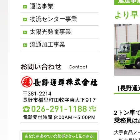
運送事
運送事業
より早
物流センター事業
太陽光発電事業
流通加工事業
［長野通
2トン車
乗務員は
大手食品メ