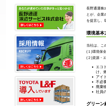
長野通運株
とが、企業
を提言し、
環境基本
当社は、こ
(１)環境
(２)資源
エコ
け、
アイ
不必
廃棄
社員
グリーン