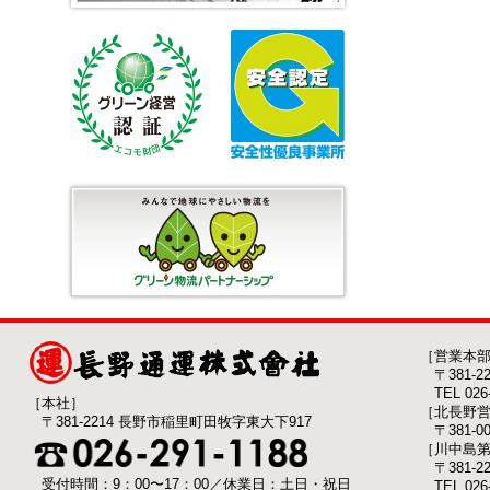
［営業本
〒381-
TEL 026-
［本社］
［北長野
〒381-2214 長野市稲里町田牧字東大下917
〒381-
［川中島
〒381-
受付時間：9：00〜17：00／休業日：土日・祝日
TEL 026-