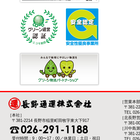
［営業本
〒381-
TEL 026-
［本社］
［北長野
〒381-2214 長野市稲里町田牧字東大下917
〒381-
［川中島
〒381-
受付時間：9：00〜17：00／休業日：土日・祝日
TEL 026-